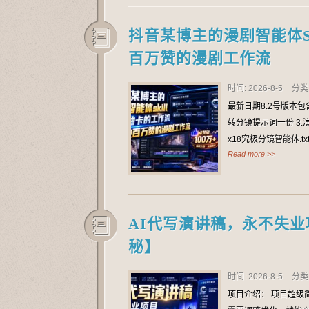
抖音某博主的漫剧智能体S
百万赞的漫剧工作流
时间: 2026-8-5
分类
最新日期8.2号版本包
转分镜提示词一份 3.演
x18究极分镜智能体.tx
Read more >>
AI代写演讲稿，永不失业
秘】
时间: 2026-8-5
分类
项目介绍： 项目超级