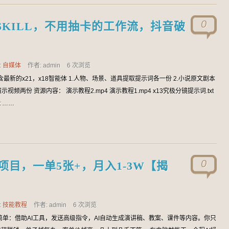
0
KILL，不用抽卡的工作流，抖音破
:
自媒体
作者: admin
6 次浏览
含最新的x21，x18智能体 1.人物、场景、道具提取提示词各一份 2.小说原文剧本
示视频两份 资源内容： 演示教程2.mp4 演示教程1.mp4 x13究极分镜提示词.txt
t ……
0
项目，一单5张+，月入1-3W【揭
:
技能教程
作者: admin
6 次浏览
简单：借助AI工具，发送高级指令，AI自动生成演讲稿、教案、课件等内容。你只