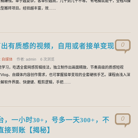
稿賺钱。单子越复杂，客单价越高，几十到几千不等。 有电脑就能干，全程AI操
能型搬砖项目。经验越丰富，效……
0
剪出有质感的视频，自用或者接单变现
:
自媒体
作者: admin
6 次浏览
统学习，吃透全套网感剪辑技法，独立制作出画面精致、节奏高级的质感短视
Vlog、自媒体内容创作需求，也可掌握接单变现的全套硬核手艺。课程由浅入深
拆解软件界面、快捷键、粗剪逻辑，手把……
0
，一小时30+，号多一天300+，不
直接到账【揭秘】