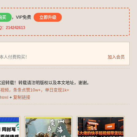
购买
，VIP免费
立即升级
14242613
为本人付费购买！
加入会员
欢迎转载！转载请注明版权以及本文地址，谢谢。
学视频，条条点赞10w+，单日变现1k+
html
+
复制链接