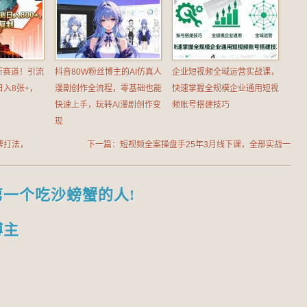
新赛道！引流
抖音80W粉丝博主的AI仿真人
企业短视频全域运营实战课，
入8张+，
漫剧创作全流程，零基础也能
快速掌握全规模企业通用短视
快速上手，玩转AI漫剧创作变
频账号搭建技巧
现
帮打法，
下一篇：短视频全案操盘手25年3月线下课，全部实战一
线操盘手经验分享，毫无保留分享，全是干货
第一个吃沙螃蟹的人!
博主