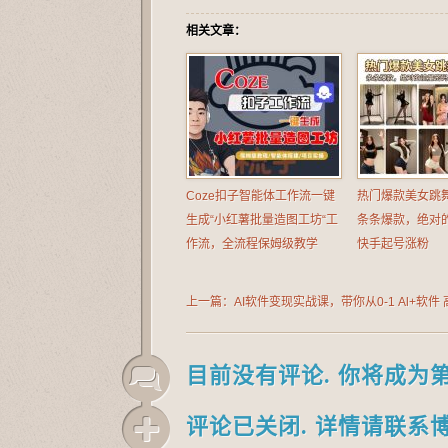
相关文章：
Coze扣子智能体工作流一键
热门爆款美女跳
生成“小红薯批量造图工坊“工
条条爆款，绝对
作流，全流程保姆级教学
快手起号涨粉
上一篇：AI软件变现实战课，带你从0-1 Al+软件
目前没有评论. 你将成为
评论已关闭. 详情请联系