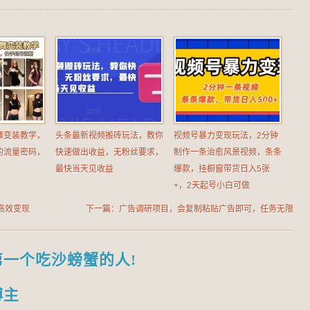
舞变装教学，
头条最新视频搬砖玩法，教你
视频号暴力变现玩法，2分钟
的流量密码，
快速做出收益，无粉丝要求，
制作一条治愈风景视频，条条
最快当天见收益
爆款，挂橱窗带货日入5张
+，2天起号小白可做
 高效变现
下一篇：广告调研项目，会复制粘贴广告即可，任务无限
量，日收益稳定5张【揭秘】
第一个吃沙螃蟹的人!
博主