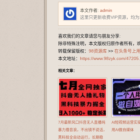
本文作者:
admin
这里只更新收费VIP资源，均
喜欢我们的文章请您与朋友分享:
除非特殊注明，本文版权归原作者所有，
转载保留版权：
98资源库
>>
在头条号上用
本文地址：
https://www.98zyk.com/47205.
相关文章：
7月最新风口抖音无人直播纯
AI短视频运营实
暴力撸音浪，不出镜不说话，
用AI做自媒体
黑科技全自动运行，长期稳