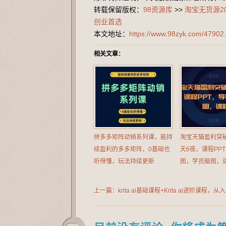
转载保留版权：
98资源库
>>
淘宝无货源2
创业首选
本文地址：
https://www.98zyk.com/47902.
相关文章：
拼多多矩阵动销系列课，能持
淘宝天猫盈利突
续盈利的多多矩阵，0基础也
天6夜，课程PP
听得懂，玩法持续更新
图，学员脑图，
上一篇：krita ai基础课程+Krita ai进阶课程，
通，电脑端操作，新手老手都可以学