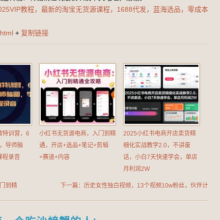
025VIP教程，​最新的淘宝无货源课程，1688代发，蓝海选品，零成本
html
+
复制链接
破特训营，6
小红书无货源电商，入门到精
2025小红书电商开店卖货精
T，导师脑
通，开店+选品+笔记+剪辑
细化实战教学2.0，不讲废
课程录音
+赛道+内容
话，小白7天快速学会，单店
月利润2W
从入门到精
下一篇：历史女性独白视频，13个视频10w粉丝，伙伴计
划，视频号分成等