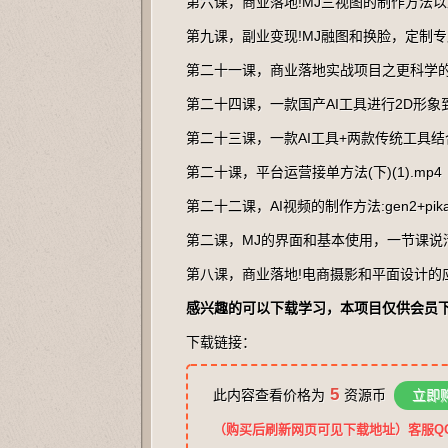
第六课，商业落地!MJ三视图的制作方法以及关
第九课，副业变现!MJ融图和换脸，定制专属人
第二十一课，商业落地实战项目之更科学的换脸
第二十四课，一款国产AI工具进行2D形象到3
第二十三课，一款AI工具+两款传统工具结合
第二十课，平台运营接单方法(下)(1).mp4
第二十二课，AI视频的制作方法:gen2+pika
第二课，MJ的界面和基本使用，一节课说清楚!
第八课，商业落地!电商摄影和平面设计的应用!
感兴趣的可以下载学习，本项目仅供会员
下载链接：
5
此内容查看价格为
资源币
立即
（购买后刷新网页可见下载地址）客服QQ：2