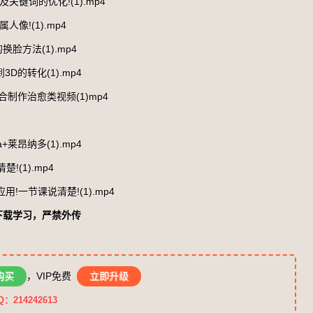
键词的优化!(1).mp4
像!(1).mp4
方法(1).mp4
D的转化(1).mp4
制作治愈类视频(1)mp4
+莱昂纳多(1).mp4
(1).mp4
一节课说清楚!(1).mp4
下载学习，严禁外传
购买
，VIP免费
立即升级
14242613