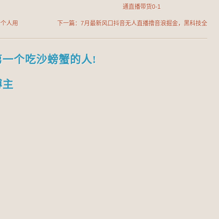
通直播带货0-1
一个人用
下一篇：7月最新风口抖音无人直播撸音浪掘金，黑科技全
，轻松入
自动运行，长期稳定，日入1k+，可批量收益翻倍【揭秘】
第一个吃沙螃蟹的人!
博主