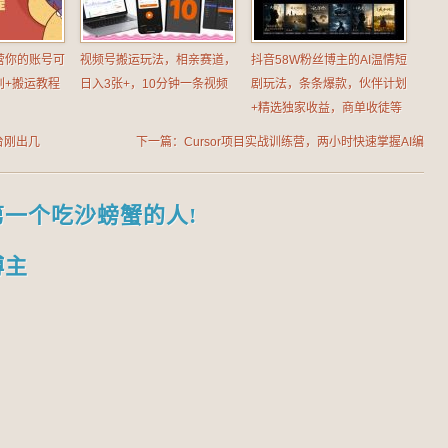
营你的账号可
视频号搬运玩法，相亲赛道，
抖音58W粉丝博主的AI温情短
创+搬运教程
日入3张+，10分钟一条视频
剧玩法，条条爆款，伙伴计划
+精选独家收益，商单收徒等
台刚出几
下一篇：Cursor项目实战训练营，两小时快速掌握AI编
程，零基础也能轻松上手
第一个吃沙螃蟹的人!
博主