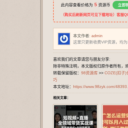
5
此内容查看价格为
资源币
立即
（购买后刷新网页可见下载地址）客服QQ：2
本文作者:
admin
这里只更新收费VIP资源，均
喜欢我们的文章请您与朋友分享:
除非特殊注明，本文版权归原作者所有，
转载保留版权：
98资源库
>>
COZE(扣
巧
本文地址：
https://www.98zyk.com/48393.
相关文章：