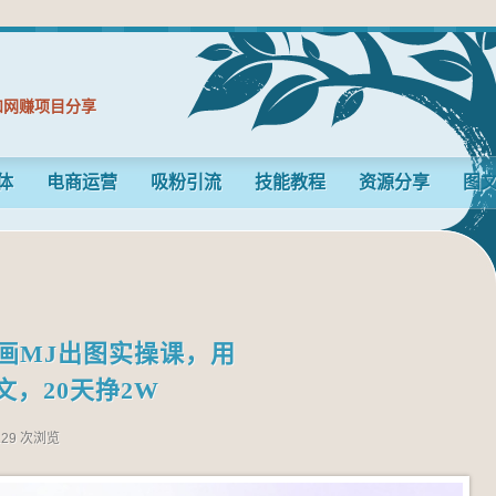
和网赚项目分享
体
电商运营
吸粉引流
技能教程
资源分享
图
画MJ出图实操课，用
文，20天挣2W
129 次浏览