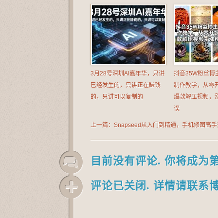
3月28号深圳AI嘉年华，只讲
抖音35W粉丝博
已经发生的，只讲正在賺钱
制作教学，从零开
的，只讲可以复制的
爆款解压视频，
误
上一篇：Snapseed从入门到精通，手机修图高
部手机就能修出摄影大片
目前没有评论. 你将成为
评论已关闭. 详情请联系