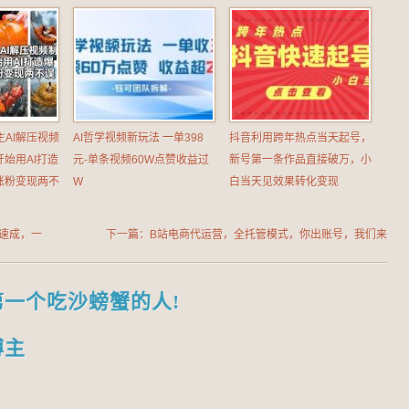
主AI解压视频
AI哲学视频新玩法 一单398
抖音利用跨年热点当天起号，
始用AI打造
元-单条视频60W点赞收益过
新号第一条作品直接破万，小
涨粉变现两不
W
白当天见效果转化变现
手速成，一
下一篇：B站电商代运营，全托管模式，你出账号，我们来
运营，每月分成1W+【揭秘】
第一个吃沙螃蟹的人!
博主