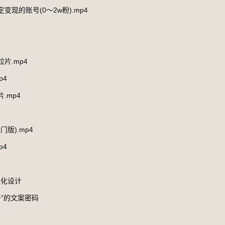
变现的账号(0～2w粉).mp4
片.mp4
p4
.mp4
版).mp4
p4
学化设计
击”的文案密码
略