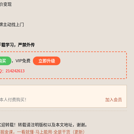
价变现
品牌主动找上门
下载学习，严禁外传
购买
，VIP免费
立即升级
14242613
为本人付费购买！
加入会员
欢迎转载！转载请注明版权以及本文地址，谢谢。
口掘金课，一看就懂·马上能用·全是干货（更新）