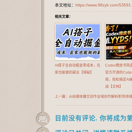
本文地址：
https://www.98zyk.com/53591.
相关文章：
AI搭子全自动掘金零成本，在
Codex橙皮书简
家也能做的副业【揭秘】
官方开源的Cod
南，轻松搞定AI
战【文档】
上一篇：AI自媒体爆文创作全域创作解析职场领
配于公众号、知乎、头条，月入1W+
目前没有评论. 你将成为