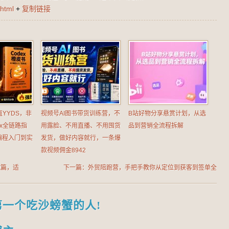
html
+
复制链接
直YYDS，非
视频号AI图书带货训练营，不
B站好物分享悬赏计划，从选
ex全链路指
用露脸、不用直播、不用囤货
品到营销全流程拆解
编程入门到实
发货，做好内容就行，一条爆
款视频佣金8942
域篇，适
下一篇：外贸陪跑营，手把手教你从定位到获客到签单全
流程落地
第一个吃沙螃蟹的人!