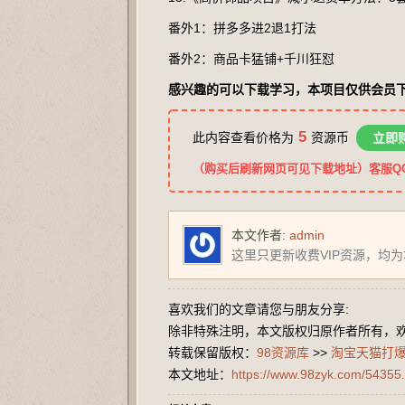
番外1：拼多多进2退1打法
番外2：商品卡猛铺+千川狂怼
感兴趣的可以下载学习，本项目仅供会员
5
此内容查看价格为
资源币
立即
（购买后刷新网页可见下载地址）客服QQ：2
本文作者:
admin
这里只更新收费VIP资源，均
喜欢我们的文章请您与朋友分享:
除非特殊注明，本文版权归原作者所有，
转载保留版权：
98资源库
>>
淘宝天猫打爆
本文地址：
https://www.98zyk.com/54355.