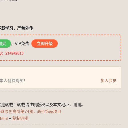
下载学习，严禁外传
购买
，VIP免费
立即升级
14242613
为本人付费购买！
加入会员
欢迎转载！转载请注明版权以及本文地址，谢谢。
班原创高阶第74期，高价饰品项目
html
+
复制链接