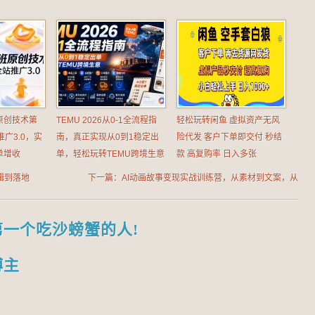
原创技术第
TEMU 2026从0-1全流程指
轻松玩转闲鱼 虚拟资产无风
广3.0，实
南，真正实现从0到1稳定出
险代发 客户下单即交付 秒结
单增收
单，轻松玩转TEMU跨境生意
款 高复购率 日入多张
辑到落地
下一篇：AI动画故事变现实战训练营，从素材到文案，从
制作到变现，帮你打通AI动画制作变现全流程
第一个吃沙螃蟹的人!
博主