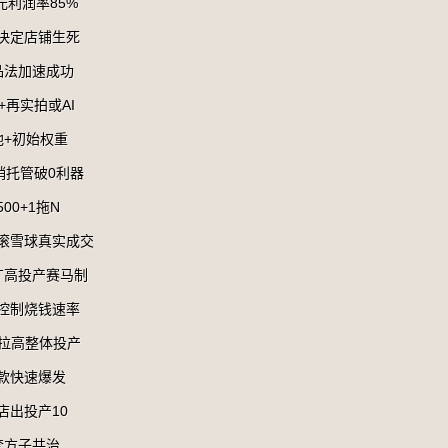
元利润率85%
签决定店铺生死
品法加速成功
+再实拍或AI
池+初始权重
销托管破0利器
00+1拖N
小滚雪球真实成交
广高投产赛马制
化控制烧钱速率
：拉高整体投产
好款快速爆发
店出投产10
套方子共治