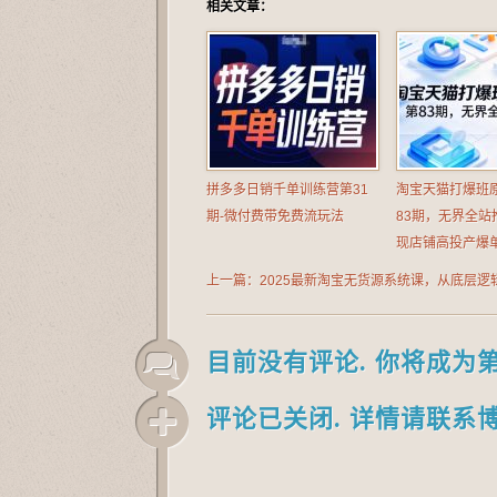
相关文章：
拼多多日销千单训练营第31
淘宝天猫打爆班
期-微付费带免费流玩法
83期，无界全站推
现店铺高投产爆
上一篇：2025最新淘宝无货源系统课，从底层逻
操作，靠淘宝实现月入过1W
目前没有评论. 你将成为
评论已关闭. 详情请联系