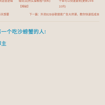
商运营逻辑
级玩法(附实操教程+资料)
千单可以快速复制(更新24年
【揭秘】
10月)
每天想要
下一篇：外资B2B谷歌搜索广告大师课，教你快速低成本
获取精准询盘
第一个吃沙螃蟹的人!
博主