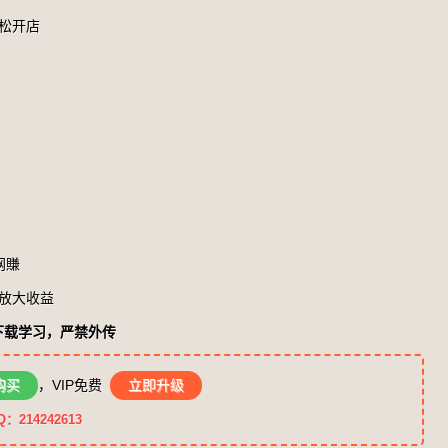
松开店
网賺
放大收益
下载学习，严禁外传
购买
，VIP免费
立即升级
14242613