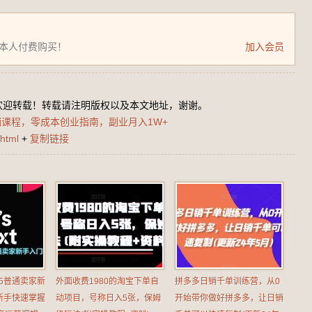
为本人付费购买！
加入会员
欢迎转载！转载请注明版权以及本文地址，谢谢。
课程，零成本创业指南，副业月入1W+
html
+
复制链接
2025普通卖家新
外面收费1980的淘宝下单自
拼多多日销千单训练营，从0
新手快速掌握
动项目，号称日入5张，保姆
开始带你做好拼多多，让日销