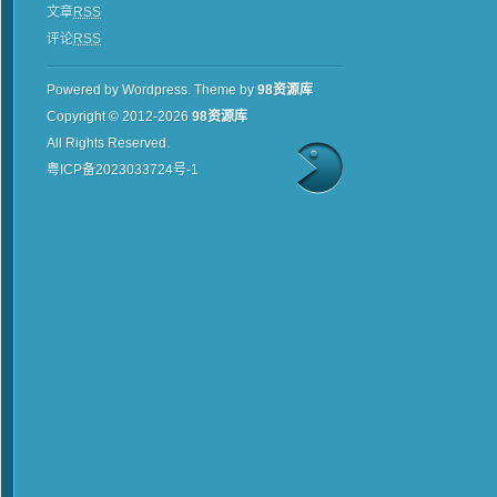
文章
RSS
评论
RSS
Powered by Wordpress.
Theme by
98资源库
Copyright © 2012-2026
98资源库
All Rights Reserved.
粤ICP备2023033724号-1