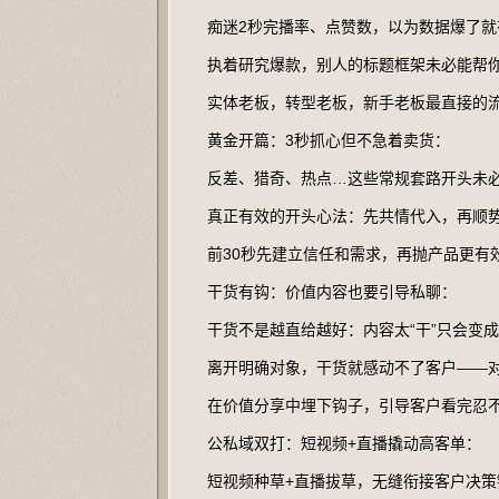
痴迷2秒完播率、点赞数，以为数据爆了就
执着研究爆款，别人的标题框架未必能帮
实体老板，转型老板，新手老板最直接的
黄金开篇：3秒抓心但不急着卖货：
反差、猎奇、热点…这些常规套路开头未
真正有效的开头心法：先共情代入，再顺
前30秒先建立信任和需求，再抛产品更有效
干货有钩：价值内容也要引导私聊：
干货不是越直给越好：内容太“干”只会变
离开明确对象，干货就感动不了客户——
在价值分享中埋下钩子，引导客户看完忍
公私域双打：短视频+直播撬动高客单：
短视频种草+直播拔草，无缝衔接客户决