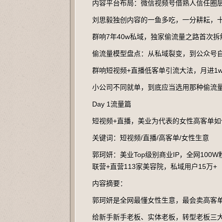
内容平台布局：微信视频号借熟人信任圈
刘思毅独创内容的一鱼多吃，一分耕耘，
群响7年40w私域，独家偷流量之路首次拆
偷流量模型盘点：从私域裂变，到公众号
群响短视频+直播低客单引流大法，月进1
小公司不同就单，到底应当选用那种偷流
Day 1流量篇
短视频+直播，美业为代表的女性高客单如
关键词：短视频/直播/高客单/女性生意
郭珂妍：美业Top级别商业IP，全网100W
联营+直营113家美容院，私域用户15万+
内容摘要：
郭珂妍是全网最懂女性生意，最会卖高客
给新手新手老板、实体老板，转型老板三