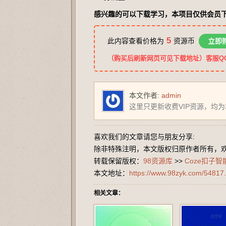
感兴趣的可以下载学习，本项目仅供会员
5
此内容查看价格为
资源币
立即
（购买后刷新网页可见下载地址）客服QQ：2
本文作者:
admin
这里只更新收费VIP资源，均
喜欢我们的文章请您与朋友分享:
除非特殊注明，本文版权归原作者所有，
转载保留版权：
98资源库
>>
Coze扣子
本文地址：
https://www.98zyk.com/54817.
相关文章：