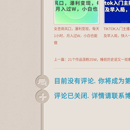
女杏商风口，瀑利变现，每天
TIKTOK入门主
1小时，月入过W，小白也能
及早入局，快人
做
上一篇：21个作品涨粉25W，睡前历史说又一现象
容大爆款来啦，附详细教程+变现方向
目前没有评论. 你将成为
评论已关闭. 详情请联系