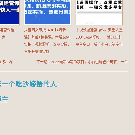
播运营课程，
抖音图文带货16.0【4月新
中视频搬运骚操作，双重去重
一步
课】基础+精英课，新增原创
100%原创视频，一键分发多
实拍、视频混剪、选品实操，
平台变现，新手小白无脑操作
各细分赛道实操
级AI内
下一篇：2025最新AI写作项目，小白也能轻松玩转，一单
1k+，市场潜力大，永久可做
第一个吃沙螃蟹的人!
博主