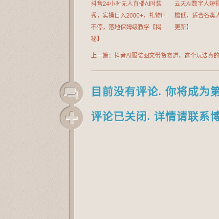
抖音24小时无人直播AI时装
云天AI数字人短
秀，实操日入2000+，礼物刷
槛低，适合各类人
不停，落地保姆级教学【揭
更新】
秘】
上一篇：抖音AI服装图文带货赛道，这个玩法真
香！认真做月入1W+
目前没有评论. 你将成为
评论已关闭. 详情请联系