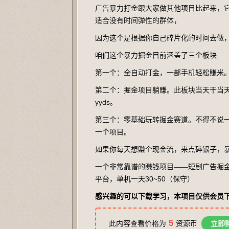
广告暴力打金跟大家做其他项目比起来，
适合没有时间弹性的群体，
因为这个是根据你自己碎片化的时间去做
咱们这个暴力掘金目前涵盖了三个板块
第一个：全自动打金，一部手机轻松賺米
第二个：掘金项目躺賺。此板块当天干当
yyds。
第三个：零基础玩转掘金赛道。不得不说
一个项目。
如果你每天想賺个现金流，来点碎银子，
一个非常靠谱的賺钱项目——短剧广告掘
平台，单机一天30~50（保守）
感兴趣的可以下载学习，本项目仅供会员
5
此内容查看价格为
资源币
立即