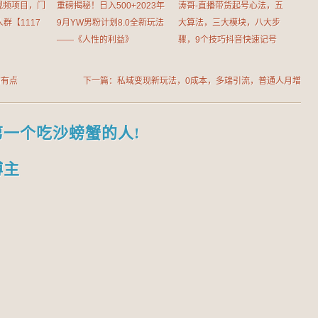
视频项目，门
重磅揭秘！日入500+2023年
涛哥-直播带货起号心法，五
群【1117
9月YW男粉计划8.0全新玩法
大算法，三大模块，八大步
——《人性的利益》
骤，9个技巧抖音快速记号
的有点
下一篇：私域变现新玩法，0成本，多端引流，普通人月增
收5k+
第一个吃沙螃蟹的人!
博主