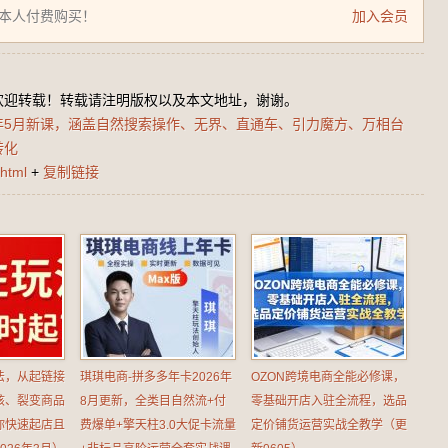
为本人付费购买！
加入会员
欢迎转载！转载请注明版权以及本文地址，谢谢。
年5月新课，涵盖自然搜索操作、无界、直通车、引力魔方、万相台
转化
html
+
复制链接
法，从起链接
琪琪电商-拼多多年卡2026年
OZON跨境电商全能必修课，
核、裂变商品
8月更新，全类目自然流+付
零基础开店入驻全流程，选品
你快速起店且
费爆单+擎天柱3.0大促卡流量
定价铺货运营实战全教学（更