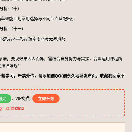
与分析·（十）
·直通车智能计划常用选择与不同节点适配出价
与分析·（十一）
高转化标品&半标品搜索思路与无界搭配
益承诺，变现效果因人而异，需结合自身努力与实操，合理运用课程所
法律法规*
载学习，严禁外传，请添加创QQ(创永久地址发布页，收藏我回家不
购买
，VIP免费
立即升级
14242613