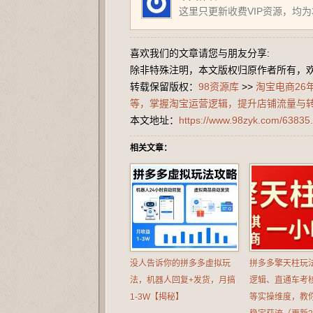
这里只更新收费VIP资源，均
喜欢我们的文章请您与朋友分享:
除非特殊注明，本文版权归原作者所有，
转载保留版权：
98资源库
>>
淘宝电商26
等，掌握淘宝运营逻辑，提升店铺流量与
本文地址：
https://www.98zyk.com/63835.
相关文章：
没人告诉你的拼多多虚拟玩
拼多多擎天柱玩
法，机器人回复+发货，月搞
逻辑、直通车考
1-3W【揭秘】
等实操维度，教